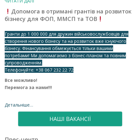
ЧИТАТИ ДАЛІ
Допомога в отримані грантів на розвиток
бізнесу для ФОП, ММСП та ТОВ
Гранти до 1 000 000 для дружин військовослужбовців для
створення нового бізнесу та на розвиток вже існуючого
бізнесу. Фінансування обмежується тільки вашими
потребами! Ми допомагаємо з бізнес-планом та повним
супроводженням.
Телефонуйте:
+38 067 232 22 72
Все можливо!
Перемога за нами!!!
Детальніше…
НАШІ ВАКАНСІЇ
Прес-центр