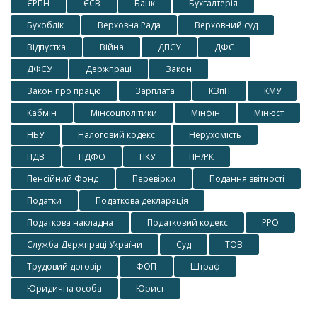
ЄРПН
ЄСВ
Банк
Бухгалтерія
Бухоблік
Верховна Рада
Верховний суд
Відпустка
Війна
ДПСУ
ДФС
ДФСУ
Держпраці
Закон
Закон про працю
Зарплата
КЗпП
КМУ
Кабмін
Мінсоцполітики
Мінфін
Мінюст
НБУ
Налоговий кодекс
Нерухомість
ПДВ
ПДФО
ПКУ
ПН/РК
Пенсійний Фонд
Перевірки
Подання звітності
Податки
Податкова декларація
Податкова накладна
Податковий кодекс
РРО
Служба Держпраці України
Суд
ТОВ
Трудовий договір
ФОП
Штраф
Юридична особа
Юрист