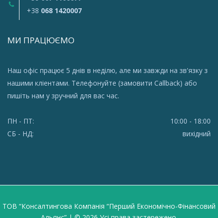
+38
068 1420007
МИ ПРАЦЮЄМО
Наш офіс працює 5 днів в неділю, але ми завжди на зв'язку з
нашими кліентами. Телефонуйте (
замовити Callback
) або
пишіть нам
у зручний для вас час.
ПН - ПТ:
10:00 - 18:00
СБ - НД:
вихідний
ТОВ “Консалтингова Компанiя “Перший Eкономiчно-Фiнансовий
Альянс” | © 2026 Усі права застережено.