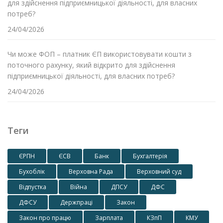
для здійснення підприємницької діяльності, для власних
потреб?
24/04/2026
Чи може ФОП – платник ЄП використовувати кошти з
поточного рахунку, який відкрито для здійснення
підприємницької діяльності, для власних потреб?
24/04/2026
Теги
ЄРПН
ЄСВ
Банк
Бухгалтерія
Бухоблік
Верховна Рада
Верховний суд
Відпустка
Війна
ДПСУ
ДФС
ДФСУ
Держпраці
Закон
Закон про працю
Зарплата
КЗпП
КМУ