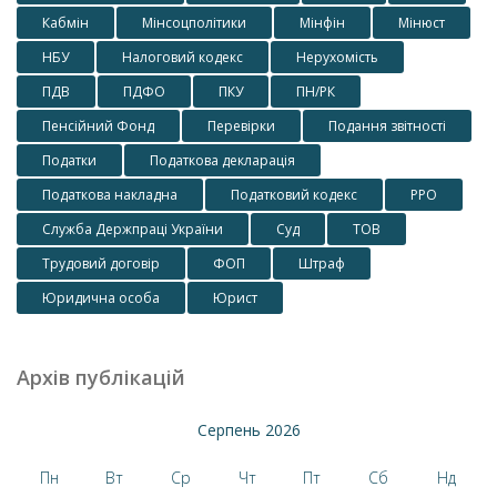
Кабмін
Мінсоцполітики
Мінфін
Мінюст
НБУ
Налоговий кодекс
Нерухомість
ПДВ
ПДФО
ПКУ
ПН/РК
Пенсійний Фонд
Перевірки
Подання звітності
Податки
Податкова декларація
Податкова накладна
Податковий кодекс
РРО
Служба Держпраці України
Суд
ТОВ
Трудовий договір
ФОП
Штраф
Юридична особа
Юрист
Архів публікацій
Серпень 2026
Пн
Вт
Ср
Чт
Пт
Сб
Нд