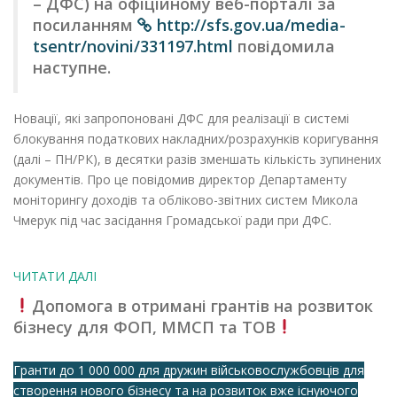
– ДФС) на офіційному веб-порталі за
посиланням
http://sfs.gov.ua/media-
tsentr/novini/331197.html
повідомила
наступне.
Новації, які запропоновані ДФС для реалізації в системі
блокування податкових накладних/розрахунків коригування
(далі – ПН/РК), в десятки разів зменшать кількість зупинених
документів. Про це повідомив директор Департаменту
моніторингу доходів та обліково-звітних систем Микола
Чмерук під час засідання Громадської ради при ДФС.
ЧИТАТИ ДАЛІ
Допомога в отримані грантів на розвиток
бізнесу для ФОП, ММСП та ТОВ
Гранти до 1 000 000 для дружин військовослужбовців для
створення нового бізнесу та на розвиток вже існуючого