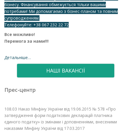
бізнесу. Фінансування обмежується тільки вашими
потребами! Ми допомагаємо з бізнес-планом та повним
супроводженням.
Телефонуйте:
+38 067 232 22 72
Все можливо!
Перемога за нами!!!
Детальніше…
НАШІ ВАКАНСІЇ
Прес-центр
108.03 Наказ Мінфіну України від 19.06.2015 № 578 «Про
затвердження форм податкових декларацій платника
єдиного податку» із змінами і доповненнями, внесеними
наказами Мінфіну України від 17.03.2017