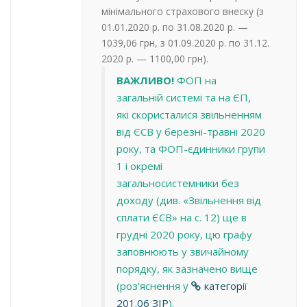
мінімального страхового внеску (з
01.01.2020 р. по 31.08.2020 р. —
1039,06 грн, з 01.09.2020 р. по 31.12.
2020 р. — 1100,00 грн).
ВАЖЛИВО!
ФОП на
загальній системі та на ЄП,
які скористалися звільненням
від ЄСВ у березні-травні 2020
року, та ФОП-єдинники групи
1 і окремі
загальносистемники без
доходу (див. «Звільнення від
сплати ЄСВ» на с. 12) ще в
грудні 2020 року, цю графу
заповнюють у звичайному
порядку, як зазначено вище
(роз’яснення у
категорії
201.06 ЗІР
)
.