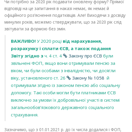
Чи потрібно за 2020 рік подавати оновлену форму? Прямої
відповіді на це запитання в наказі немає, як немає й
офіційного роз’яснення податківців. Але! Виходячи з досвіду
минулих років, можемо стверджувати, що за 2020 рік слід
звітувати за формою без змін.
ВАЖЛИВО!
У 2020 році
від нарахування,
розрахунку і сплати ЄСВ, а також подання
Звіту згідно з
ч. 4 ст. 4
Закону про ЄСВ
були
звільнені ФОП, якщо вони отримували пенсію за
віком, чи були особами з інвалідністю, чи досягли
віку, установленого ст. 26
Закону № 1058
й
отримували згідно із законом пенсію або соціальну
допомогу. Такі особи могли бути платниками ЄСВ
виключно за умови їх добровільної участі в системі
загальнообов’язкового державного соціального
страхування.
Зазначимо, що з 01.01.2021 р. до їх числа додалися і ФОП,