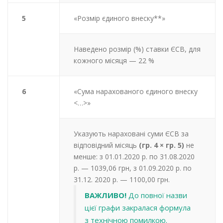
5
«Розмір єдиного внеску**»
Наведено розмір (%) ставки ЄСВ, для
кожного місяця — 22 %
6
«Сума нарахованого єдиного внеску
<…>»
Указують нараховані суми ЄСВ за
відповідний місяць
(гр. 4 × гр. 5)
не
менше: з 01.01.2020 р. по 31.08.2020
р. — 1039,06 грн, з 01.09.2020 р. по
31.12. 2020 р. — 1100,00 грн.
ВАЖЛИВО!
До повної назви
цієї графи закралася формула
з технічною помилкою.