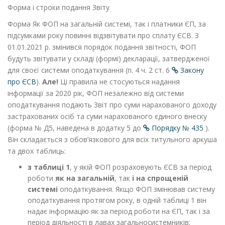
Форма і строки подання Звіту
Форма
Як ФОП на загальній системі, так і платники ЄП, за
підсумками року повинні відзвітувати про сплату ЄСВ. З
01.01.2021 р. змінився порядок подання звітності, ФОП
будуть звітувати у складі (формі) декларації, затвердженої
для своєї системи оподаткування (п. 4 ч. 2 ст. 6
Закону
про ЄСВ
).
Але!
Ці правила не стосуються надання
інформації за 2020 рік, ФОП незалежно від системи
оподаткування подають Звіт про суми нарахованого доходу
застрахованих осіб та суми нарахованого єдиного внеску
(форма № Д5, наведена в додатку 5 до
Порядку № 435
).
Він складається з обов’язкового для всіх титульного аркуша
та двох таблиць:
з таблиці 1
, у якій ФОП розраховують ЄСВ за період
роботи
як на загальній
, так
і на
спрощеній
системі
оподаткування. Якщо ФОП змінював систему
оподаткування протягом року, в одній таблиці 1 він
надає інформацію як за період роботи на ЄП, так і за
період діяльності в лавах загальносистемників;