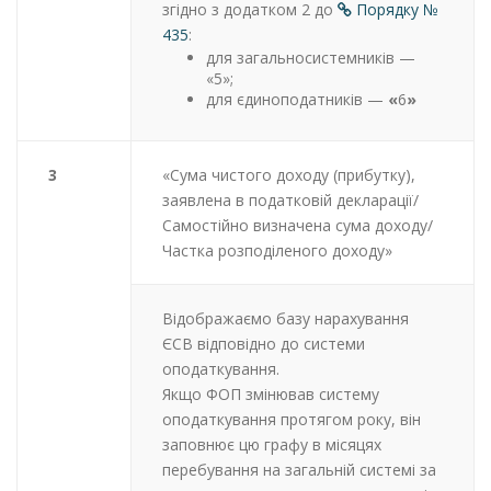
згідно з додатком 2 до
Порядку №
435
:
для загальносистемників —
«5»;
для єдиноподатників
—
«
6
»
3
«Сума чистого доходу (прибутку),
заявлена в податковій декларації/
Самостійно визначена сума доходу/
Частка розподіленого доходу»
Відображаємо базу нарахування
ЄСВ відповідно до системи
оподаткування.
Якщо ФОП змінював систему
оподаткування протягом року, він
заповнює цю графу в місяцях
перебування на загальній системі за