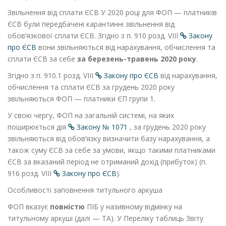
Звільнення від сплати ЄСВ
У 2020 році для ФОП — платників
ЄСВ були передбачені карантинні звільнення від
обов’язкової сплати ЄСВ. Згідно з п. 9
10
розд. VIII
Закону
про ЄСВ
вони звільняються від нарахування, обчислення та
сплати ЄСВ за себе
за березень-травень 2020 року
.
Згідно з п. 9
10
.1 розд. VIII
Закону про ЄСВ
від нарахування,
обчислення та сплати ЄСВ за грудень 2020 року
звільняються ФОП — платники ЄП групи 1.
У свою чергу, ФОП на загальній системі, на яких
поширюється дія
Закону № 1071
, за грудень 2020 року
звільняються від обов’язку визначити базу нарахування, а
також суму ЄСВ за себе за умови, якщо такими платниками
ЄСВ за вказаний період не отриманий дохід (прибуток) (п.
9
16
розд. VIII
Закону про ЄСВ
).
Особливості заповнення титульного аркуша
ФОП вказує
повністю
ПІБ у називному відмінку на
титульному аркуші (далі — ТА). У Переліку таблиць Звіту