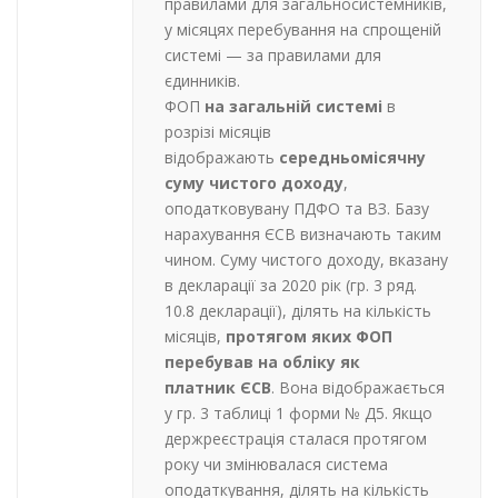
правилами для загальносистемників,
у місяцях перебування на спрощеній
системі — за правилами для
єдинників.
ФОП
на загальній системі
в
розрізі місяців
відображають
середньомісячну
суму
чистого доходу
,
оподатковувану ПДФО та ВЗ. Базу
нарахування ЄСВ визначають таким
чином. Суму чистого доходу, вказану
в декларації за 2020 рік (гр. 3 ряд.
10.8 декларації), ділять на кількість
місяців,
протягом яких ФОП
перебував на обліку як
платник
ЄСВ
. Вона відображається
у гр. 3 таблиці 1 форми № Д5. Якщо
держреєстрація сталася протягом
року чи змінювалася система
оподаткування, ділять на кількість