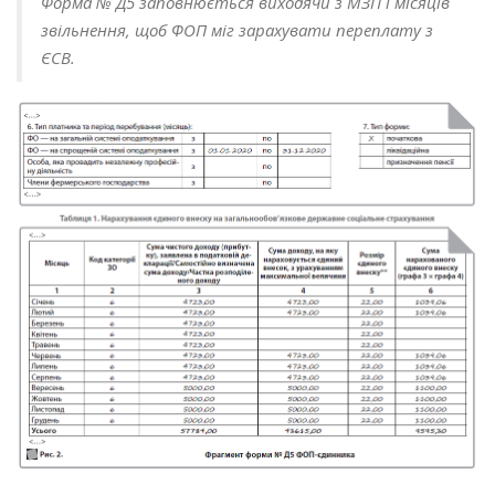
Форма № Д5 заповнюється виходячи з МЗП і місяців
звільнення, щоб ФОП міг зарахувати переплату з
ЄСВ.