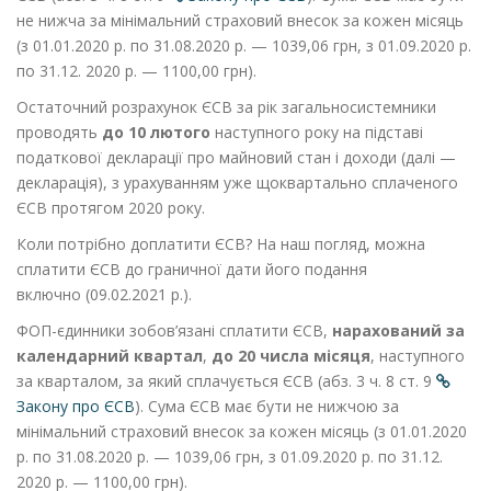
не нижча за мінімальний страховий внесок за кожен місяць
(з 01.01.2020 р. по 31.08.2020 р. — 1039,06 грн, з 01.09.2020 р.
по 31.12. 2020 р. — 1100,00 грн).
Остаточний розрахунок ЄСВ за рік загальносистемники
проводять
до 10 лютого
наступного року на підставі
податкової декларації про майновий стан і доходи (далі —
декларація), з урахуванням уже щоквартально сплаченого
ЄСВ протягом 2020 року.
Коли потрібно доплатити ЄСВ? На наш погляд, можна
сплатити ЄСВ до граничної дати його подання
включно
(09.02.2021 р.).
ФОП-єдинники зобов’язані сплатити ЄСВ,
нарахований за
календарний квартал
,
до 20 числа місяця
, наступного
за кварталом, за який сплачується ЄСВ (абз. 3 ч. 8 ст. 9
Закону про ЄСВ
). Сума ЄСВ має бути не нижчою за
мінімальний страховий внесок за кожен місяць (з 01.01.2020
р. по 31.08.2020 р. — 1039,06 грн, з 01.09.2020 р. по 31.12.
2020 р. — 1100,00 грн).