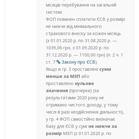
місяців перебування на загальній
системі.
ФОП повинен сплатити ЄСВ у розмірі
не нижче від мінімального
страхового внеску за кожен місяць
(з 01.01.2020 р. по 31.08.2020 р. —
1039,06 грн, з 01.09.2020 р. по
31.12.2020 р. — 1100,00 грн)
(п. 2 ч. 1
ст. 7
Закону про ЄСВ
).
Якщо в гр. 3 проставлені
суми
менше за МЗП
або
проставлено
нульове
значення
(прочерки) (за
результатами 2020 року не
отримано чистого доходу, у тому
числі в разі нездійснення діяльності),
у гр. 4 ФОП самостійно визначає
базу для ЄСВ у сумі
не нижче за
розмір
МЗП (з 01.01.2020 р. по