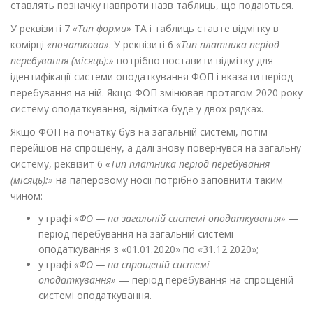
ставлять позначку навпроти назв таблиць, що подаються.
У реквізиті 7
«Тип форми»
ТА і таблиць ставте відмітку в
комірці
«початкова»
. У реквізиті 6
«Тип платника період
перебування (місяць):»
потрібно поставити відмітку для
ідентифікації системи оподаткування ФОП і вказати період
перебування на ній. Якщо ФОП змінював протягом 2020 року
систему оподаткування, відмітка буде у двох рядках.
Якщо ФОП на початку був на загальній системі, потім
перейшов на спрощену, а далі знову повернувся на загальну
систему, реквізит 6
«Тип платника період перебування
(місяць):»
на паперовому носії потрібно заповнити таким
чином:
у графі
«ФО — на загальній системі оподаткування»
—
період перебування на загальній системі
оподаткування з «01.01.2020» по «31.12.2020»;
у графі
«ФО — на спрощеній системі
оподаткування»
— період перебування на спрощеній
системі оподаткування.