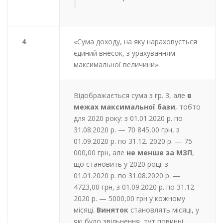
4
«Сума доходу, на яку нараховується
єдиний внесок, з урахуванням
максимальної величини»
Відображається сума з гр. 3, але
в
межах максимальної бази
, тобто
для 2020 року: з 01.01.2020 р. по
31.08.2020 р. — 70 845,00 грн, з
01.09.2020 р. по 31.12. 2020 р. — 75
000,00 грн, але
не менше за МЗП
,
що становить у 2020 році: з
01.01.2020 р. по 31.08.2020 р. —
4723,00 грн, з 01.09.2020 р. по 31.12.
2020 р. — 5000,00 грн у кожному
місяці.
Виняток
становлять місяці, у
які було звільнення, тут повинні