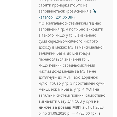
стояти прочерки (тобто не
заповнюється) (роз’яснення в
категорії 201.06 ЗІР
)
.
ФОП-загальносистемникам під час
заповнення гр. 4 потрібно виходити
з такого. Якщо у гр. 3 визначено
суми середньомісячного чистого
доходу в межах МЗП і максимальної
величини бази, до цієї графи
переносяться значення гр. 3.
Якщо певний середньомісячний
чистий дохід менше за МЗП («не
дотягнув» до МЗП) або дорівнює
нулю, тобто у гр. 3 проставлені суми
менші, ніж мінбаза, у гр. 4 ФОП на
загальній системі повинні самостійно
визначити базу для ЄСВ у сумі
не
нижче за розмір МЗП
: з 01.01.2020
р. по 31.08.2020 р. — 4723,00 грн, з