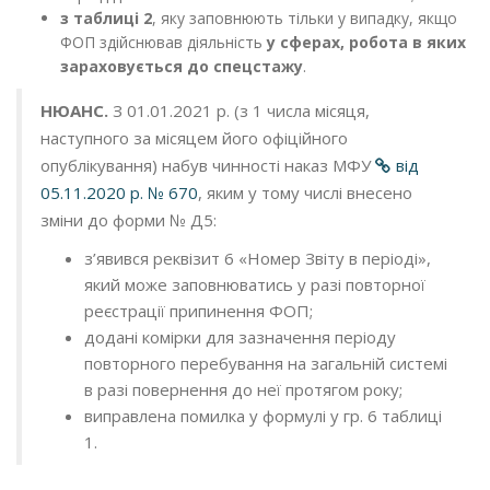
з таблиці 2
, яку заповнюють тільки у випадку, якщо
ФОП здійснював діяльність
у сферах, робота в яких
зараховується до спецстажу
.
НЮАНС.
З 01.01.2021 р. (з 1 числа місяця,
наступного за місяцем його офіційного
опублікування) набув чинності наказ МФУ
від
05.11.2020 р. № 670
, яким у тому числі внесено
зміни до форми № Д5:
з’явився реквізит 6 «Номер Звіту в періоді»,
який може заповнюватись у разі повторної
реєстрації припинення ФОП;
додані комірки для зазначення періоду
повторного перебування на загальній системі
в разі повернення до неї протягом року;
виправлена помилка у формулі у гр. 6 таблиці
1.