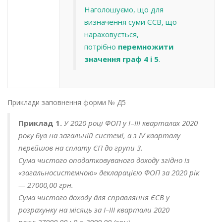
Наголошуємо, що для
визначення суми ЄСВ, що
нараховується,
потрібно
перемножити
значення граф 4 і 5
.
Приклади заповнення форми № Д5
Приклад 1.
У 2020 році ФОП у I
–
III кварталах 2020
року був на загальній системі, а з IV кварталу
перейшов на сплату ЄП до групи 3.
Сума чистого оподатковуваного доходу згідно із
«загальносистемною» декларацією ФОП за 2020 рік
— 27000,00 грн.
Сума чистого доходу для справляння ЄСВ у
розрахунку на місяць за I–III квартали 202
0