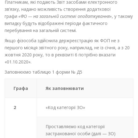
Платникам, які подають Звіт засобами електронного
зв’язку, надано можливість створення додаткової
графи
«ФО — на загальній системі оподаткування»
, у такому
випадку будуть відображені періоди фактичного
перебування на загальній системі.
Якщо фізособа здійснила держреєстрацію як ФОП не з
першого місяця звітного року, наприклад, не із січня, а з 20
жовтня 2020 року, то в реквізиті 6 потрібно вказати
«01.10.2020».
Заповнюємо таблицю 1 форми № Д5
Графа
Як заповнювати
2
«Код категорії ЗО»
Проставляємо код категорії
застрахованої особи (далі — ЗО)