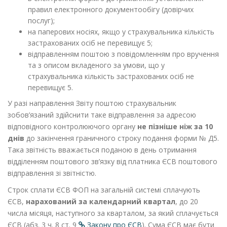
правил електронного документообігу (довірчих
послуг);
на паперових носіях, якщо у страхувальника кількість
застрахованих осіб не перевищує 5;
відправленням поштою з повідомленням про вручення
та з описом вкладеного за умови, що у
страхувальника кількість застрахованих осіб не
перевищує 5.
У разі направлення Звіту поштою страхувальник
зобов’язаний здійснити таке відправлення за адресою
відповідного контролюючого органу
не пізніше ніж за 10
днів
до закінчення граничного строку подання форми № Д5.
Така звітність вважається поданою в день отримання
відділенням поштового зв’язку від платника ЄСВ поштового
відправлення зі звітністю.
Строк сплати ЄСВ
ФОП на загальній системі сплачують
ЄСВ,
нарахований за календарний квартал
, до 20
числа місяця, наступного за кварталом, за який сплачується
ЄСВ (абз. 3 ч. 8 ст. 9
Закону про ЄСВ
). Сума ЄСВ має бути