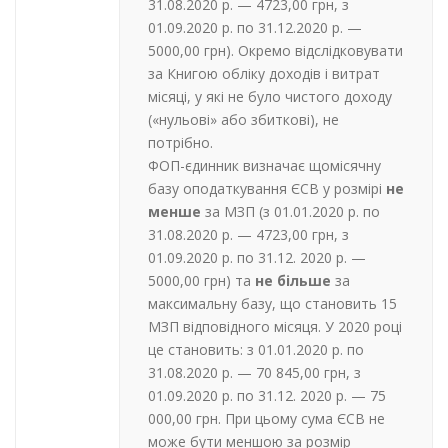
31.08.2020 р. — 4723,00 грн, з
01.09.2020 р. по 31.12.2020 р. —
5000,00 грн). Окремо відслідковувати
за Книгою обліку доходів і витрат
місяці, у які не було чистого доходу
(«нульові» або збиткові), не
потрібно.
ФОП-єдинник
визначає щомісячну
базу оподаткування ЄСВ у розмірі
не
менше
за МЗП (з 01.01.2020 р. по
31.08.2020 р. — 4723,00 грн, з
01.09.2020 р. по 31.12. 2020 р. —
5000,00 грн) та
не більше
за
максимальну базу, що становить 15
МЗП відповідного місяця. У 2020 році
це становить: з 01.01.2020 р. по
31.08.2020 р. — 70 845,00 грн, з
01.09.2020 р. по 31.12. 2020 р. — 75
000,00 грн. При цьому сума ЄСВ не
може бути меншою за розмір